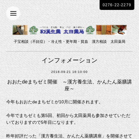
0276-22-2279
子宝相談（不妊症）・冷え性・更年期・貧血 漢方相談 太田薬局
インフォメーション
2018-09-21 16:10:00
おおたdeまちゼミ開催 ～漢方養生法、かんたん薬膳講
座～
今年もおおたdeまちゼミが10月に開催されます。
今年でまちゼミも第5回、初回から太田薬局も参加させていただ
いておりますので5年目になります。
昨年好評だった「漢方養生法、かんたん薬膳講座」を開催させて