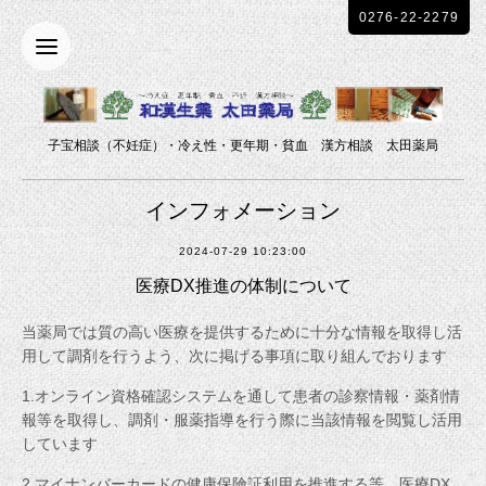
0276-22-2279
子宝相談（不妊症）・冷え性・更年期・貧血 漢方相談 太田薬局
インフォメーション
2024-07-29 10:23:00
医療DX推進の体制について
当薬局では質の高い医療を提供するために十分な情報を取得し活
用して調剤を行うよう、次に掲げる事項に取り組んでおります
1.オンライン資格確認システムを通して患者の診察情報・薬剤情
報等を取得し、調剤・服薬指導を行う際に当該情報を閲覧し活用
しています
2.マイナンバーカードの健康保険証利用を推進する等、医療DX